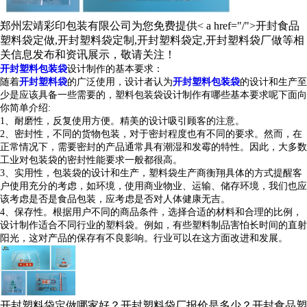
郑州宏靖彩印包装有限公司为您免费提供< a href="/">开封食品
塑料袋定做
,开封塑料袋定制,开封塑料袋定,开封塑料袋厂做等相
关信息发布和资讯展示，敬请关注！
开封塑料包装袋
设计制作的基本要求：
随着
开封塑料袋
的广泛使用，设计者认为
开封塑料包装袋
的设计和生产至
少是应该具备一些需要的，塑料包装袋设计制作有哪些基本要求呢下面向
你简单介绍:
1、耐磨性，反复使用方便。精美的设计吸引顾客的注意。
2、密封性，不同的货物包装，对于密封程度也有不同的要求。然而，在
正常情况下，需要密封的产品通常具有潮湿和发霉的特性。因此，大多数
工业对包装袋的密封性能要求一般都很高。
3、实用性，包装袋的设计和生产，塑料袋生产商衡翔具体的方式提醒客
户使用充分的考虑，如环境，使用商业物业、运输、储存环境，我们也应
该考虑是否是食品包装，应考虑是否对人体健康无吉。
4、保存性。根据用户不同的商品条件，选择合适的材料和合理的比例，
设计制作适合不同行业的塑料袋。例如，有些塑料制品害怕长时间的直射
阳光，这对产品的保存有不良影响。行业可以在这方面改进和发展。
开封塑料袋定做哪家好？开封塑料袋厂报价是多少？开封食品塑