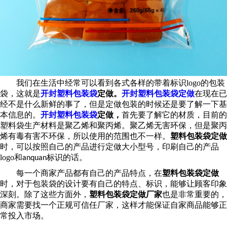
我们在生活中经常可以看到各式各样的带着标识
logo
的包装
袋，这就是
开封塑料包装袋
定做
。
开封塑料包装袋定做
在现在已
经不是什么
新鲜的事了，
但是定做包装的时候还是要了解一下基
本信息的。
开封塑料包装袋
定做
，
首先要了解它的材质，目前的
塑料袋生产材料
是聚乙烯和聚丙烯
。
聚乙烯
无害环保，但是
聚丙
烯有毒有害不环保
，所以使用的范围也不一样。
塑料包装袋定做
时，
可以按照自己的产品进行定做大小型号，印刷自己的产品
logo
和
标识的话。
anquan
每一个商家产品都有自己的产品特点，在
塑料包装袋定做
时，对于包装袋的设计要有自己的特点、标识，能够让顾客印象
深刻
。除了这些方面外，
塑料包装袋
定做
厂家
也是非常重要的，
商家需要找一个正规可信任厂家，这样才能保证自家商品能够正
常投入市场。