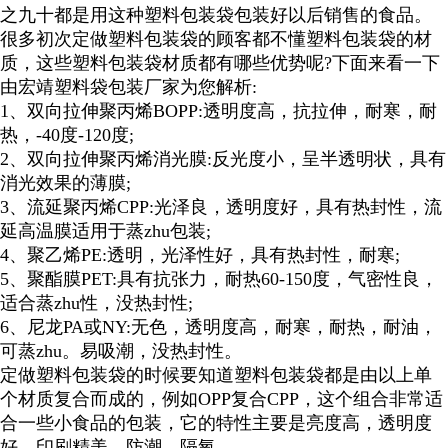
之九十都是用这种塑料包装袋包装好以后销售的食品。
很多初次定做塑料包装袋的顾客都不懂塑料包装袋的材
质，这些塑料包装袋材质都有哪些优势呢?下面来看一下
由宏靖塑料袋包装厂家为您解析:
1、双向拉伸聚丙烯BOPP:透明度高，抗拉伸，耐寒，耐
热，-40度-120度;
2、双向拉伸聚丙烯消光膜:反光度小，呈半透明状，具有
消光效果的薄膜;
3、流延聚丙烯CPP:光泽良，透明度好，具有热封性，流
延高温膜适用于蒸zhu包装;
4、聚乙烯PE:透明，光泽性好，具有热封性，耐寒;
5、聚酯膜PET:具有抗张力，耐热60-150度，气密性良，
适合蒸zhu性，没热封性;
6、尼龙PA或NY:无色，透明度高，耐寒，耐热，耐油，
可蒸zhu。易吸潮，没热封性。
定做塑料包装袋的时候要知道塑料包装袋都是由以上单
个材质复合而成的，例如OPP复合CPP，这个组合非常适
合一些小食品的包装，它的特性主要是亮度高，透明度
好，印刷精美，防潮，隔氧。