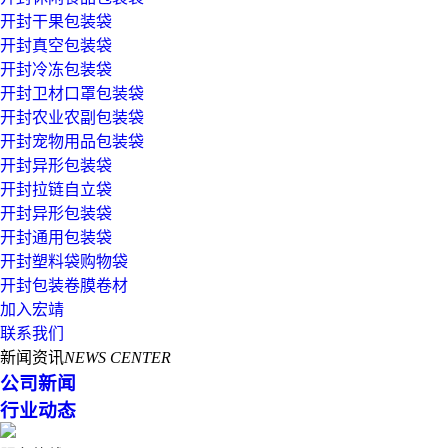
开封干果包装袋
开封真空包装袋
开封冷冻包装袋
开封卫材口罩包装袋
开封农业农副包装袋
开封宠物用品包装袋
开封异形包装袋
开封拉链自立袋
开封异形包装袋
开封通用包装袋
开封塑料袋购物袋
开封包装卷膜卷材
加入宏靖
联系我们
新闻资讯
NEWS CENTER
公司新闻
行业动态