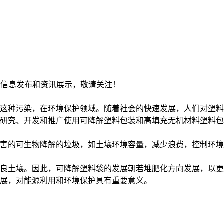
关信息发布和资讯展示，敬请关注！
这种污染，在环境保护领域。随着社会的快速发展，人们对塑料
研究、开发和推广使用可降解塑料包装和高填充无机材料塑料包
害的可生物降解的垃圾，如土壤环境容量，减少浪费，控制环境
良土壤。因此，可降解塑料袋的发展朝若堆肥化方向发展，以更
展，对能源利用和环境保护具有重要意义。