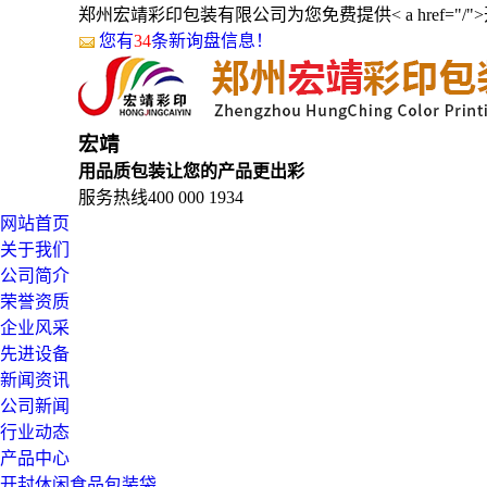
郑州宏靖彩印包装有限公司为您免费提供< a href="/
您有
34
条新询盘信息！
宏靖
用品质包装让您的产品更出彩
服务热线
400 000 1934
网站首页
关于我们
公司简介
荣誉资质
企业风采
先进设备
新闻资讯
公司新闻
行业动态
产品中心
开封休闲食品包装袋