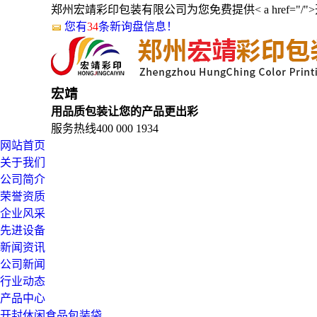
郑州宏靖彩印包装有限公司为您免费提供< a href="/
您有
34
条新询盘信息！
宏靖
用品质包装让您的产品更出彩
服务热线
400 000 1934
网站首页
关于我们
公司简介
荣誉资质
企业风采
先进设备
新闻资讯
公司新闻
行业动态
产品中心
开封休闲食品包装袋