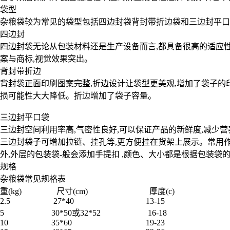
袋型
杂粮袋较为常见的袋型包括四边封袋背封带折边袋和三边封平口
四边封
四边封袋无论从包装材料还是生产设备而言,都具备很高的适应
案与商标,视觉效果突出。
背封带折边
背封袋正面印刷图案完整,折边设计让袋型更美观,增加了袋子的
损可能性大大降低。折边增加了袋子容量。
三边封平口袋
三边封空间利用率高,气密性良好,可以保证产品的新鲜度,减少
三边封袋子可增加拉链、挂孔等,更方便挂在货架上展示。常用作
外,外层的包装袋-般会添加手提扣 ,颜色、大小都是根据包装袋
规格
杂粮袋常见规格表
重(kg) 尺寸(cm) 厚度(c)
2.5 27*40 13-15
5 30*50或32*52 16-18
10 35*60 19-23