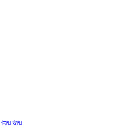
信阳
安阳