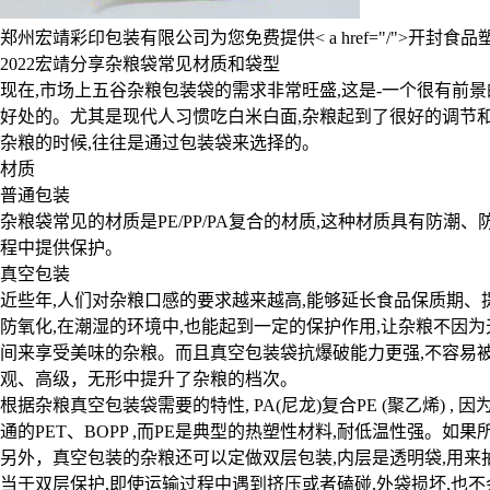
郑州宏靖彩印包装有限公司为您免费提供< a href="/">开封食
2022宏靖分享杂粮袋常见材质和袋型
现在,市场上五谷杂粮包装袋的需求非常旺盛,这是-一个很有前
好处的。尤其是现代人习惯吃白米白面,杂粮起到了很好的调节
杂粮的时候,往往是通过包装袋来选择的。
材质
普通包装
杂粮袋常见的材质是PE/PP/PA复合的材质,这种材质具有防
程中提供保护。
真空包装
近些年,人们对杂粮口感的要求越来越高,能够延长食品保质期、
防氧化,在潮湿的环境中,也能起到一定的保护作用,让杂粮不因
间来享受美味的杂粮。而且真空包装袋抗爆破能力更强,不容易
观、高级，无形中提升了杂粮的档次。
根据杂粮真空包装袋需要的特性, PA(尼龙)复合PE (聚乙烯)
通的PET、BOPP ,而PE是典型的热塑性材料,耐低温性强。如果所
另外，真空包装的杂粮还可以定做双层包装,内层是透明袋,用来
当于双层保护,即使运输过程中遇到挤压或者磕碰,外袋损坏,也